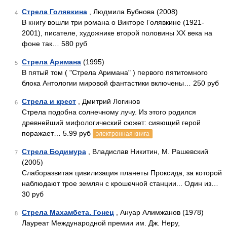
Стрела Голявкина
, Людмила Бубнова (2008)
4
В книгу вошли три романа о Викторе Голявкине (1921-
2001), писателе, художнике второй половины XX века на
фоне так… 580 руб
Стрела Аримана
(1995)
5
В пятый том ( "Стрела Аримана" ) первого пятитомного
блока Антологии мировой фантастики включены… 250 руб
Стрела и крест
, Дмитрий Логинов
6
Стрела подобна солнечному лучу. Из этого родился
древнейший мифологический сюжет: сияющий герой
поражает… 5.99 руб
электронная книга
Стрела Бодимура
, Владислав Никитин, М. Рашевский
7
(2005)
Слаборазвитая цивилизация планеты Проксида, за которой
наблюдают трое землян с крошечной станции... Один из…
30 руб
Стрела Махамбета. Гонец
, Ануар Алимжанов (1978)
8
Лауреат Международной премии им. Дж. Неру,