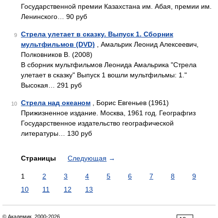
Государственной премии Казахстана им. Абая, премии им.
Ленинского… 90 руб
Стрела улетает в сказку. Выпуск 1. Сборник
9
мультфильмов (DVD)
, Амальрик Леонид Алексеевич,
Полковников В. (2008)
В сборник мультфильмов Леонида Амальрика "Стрела
улетает в сказку" Выпуск 1 вошли мультфильмы: 1."
Высокая… 291 руб
Стрела над океаном
, Борис Евгеньев (1961)
10
Прижизненное издание. Москва, 1961 год. Географгиз
Государственное издательство географической
литературы… 130 руб
Страницы
Следующая
→
1
2
3
4
5
6
7
8
9
10
11
12
13
© Академик, 2000-2026